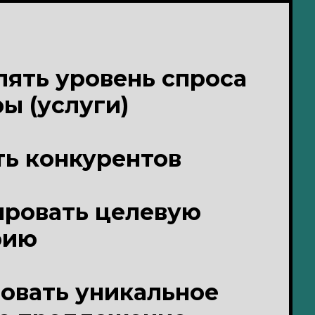
ять уровень спроса
ры (услуги)
ь конкурентов
ировать целевую
рию
овать уникальное