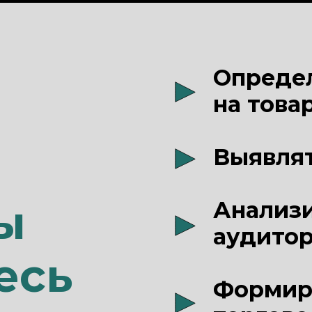
Определ
на това
Выявлят
ы
Анализ
аудито
есь
Формир