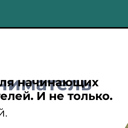
ниматель
для начинающих
лей. И не только.
й.