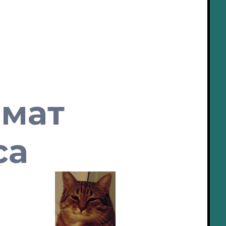
мат
са