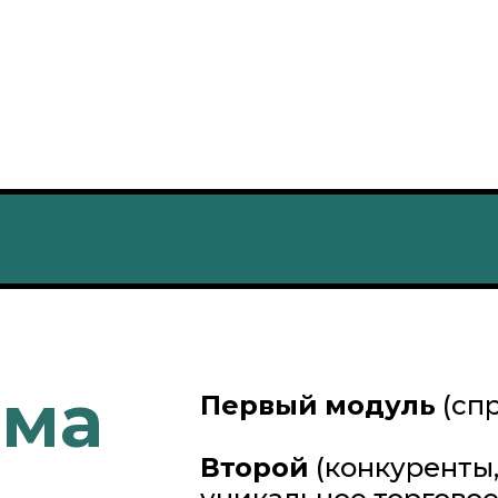
мма
Первый
модуль
(спр
Второй
(конкуренты,