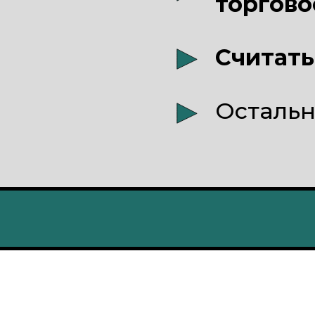
торгов
Считать
Остальн