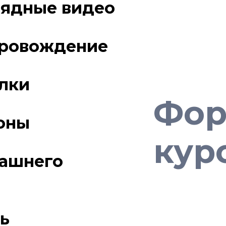
лядные видео
провождение
лки
Фор
оны
кур
ашнего
ь