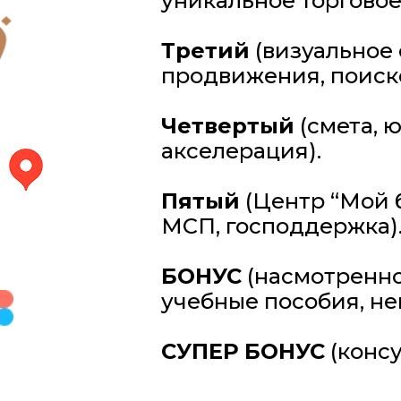
уникальное торгово
Третий
(визуальное
продвижения, поиск
Четвертый
(смета, 
акселерация).
Пятый
(Центр “Мой 
МСП, господдержка)
БОНУС
(насмотренно
учебные пособия, не
СУПЕР
БОНУС
(консу