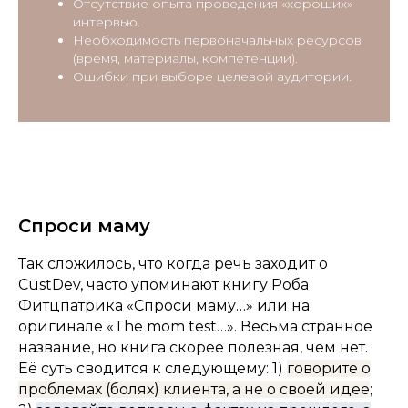
Отсутствие опыта проведения «хороших»
интервью.
Необходимость первоначальных ресурсов
(время, материалы, компетенции).
Ошибки при выборе целевой аудитории.
Спроси маму
Так сложилось, что когда речь заходит о
CustDev, часто упоминают книгу Роба
Фитцпатрика «Спроси маму…» или на
оригинале «The mom test…». Весьма странное
название, но книга скорее полезная, чем нет.
Её суть сводится к следующему: 1)
говорите о
проблемах (болях) клиента, а не о своей идее
;