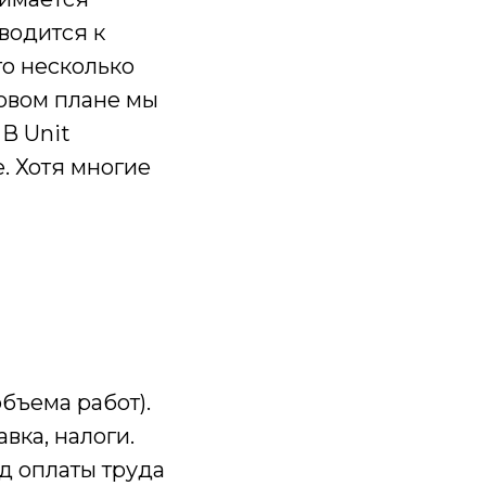
сводится к
то несколько
совом плане мы
В Unit
. Хотя многие
бъема работ).
вка, налоги.
нд оплаты труда