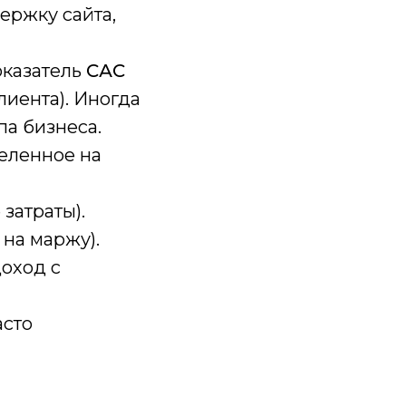
ержку сайта,
оказатель
САС
лиента). Иногда
па бизнеса.
деленное на
затраты).
на маржу).
доход с
асто