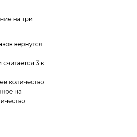
ние на три
азов вернутся
считается 3 к
ее количество
нное на
личество