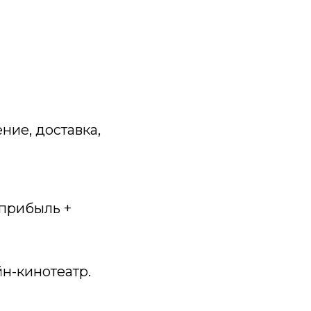
ние, доставка,
я прибыль +
йн-кинотеатр.