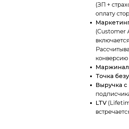
(ЗП + стра
оплату сто
Маркетин
(Customer 
включается
Рассчитыва
конверсию 
Маржинал
Точка без
Выручка с
подписчика
LTV
(Lifeti
встречаетс