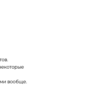
тов.
 некоторые
ми вообще.