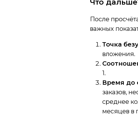
Что дальше
После просчёт
важных показа
Точка без
вложения.
Соотношен
1.
Время до
заказов, н
среднее ко
месяцев в 