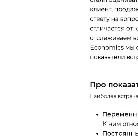
клиент, продаж
ответу на вопр
отличается от 
отслеживаем в
Economics мы ф
показатели вст
Про показа
Наиболее встреч
Переменн
К ним отно
Постоянн