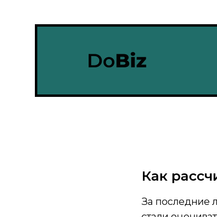
Как рассч
За последние л
стали оценива