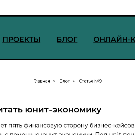
ПРОЕКТЫ
БЛОГ
ОНЛАЙН-
Главная
»
Блог
»
Статья №9
итать юнит-экономику
ет пять финансовую сторону бизнес-кейсов
ть с помощью юнит-экономики. Под unit по