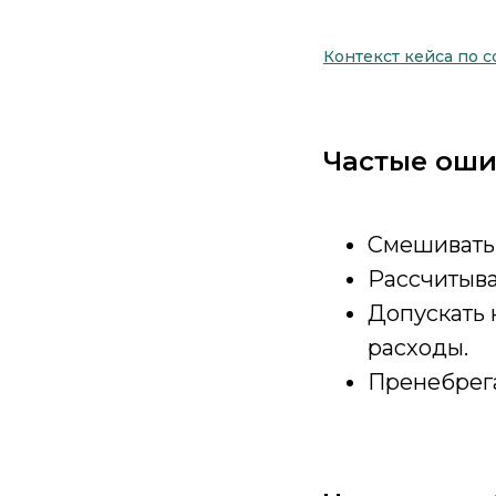
Контекст кей
с
а по 
Частые ош
Смешивать 
Рассчитыва
Допускать 
расходы.
Пренебрег