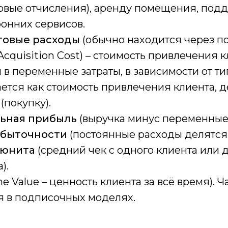
ховые отчисления), аренду помещения, подд
ронних сервисов.
говые расходы
(обычно находится через п
Acquisition Cost) – стоимость привлечения к
 в переменные затраты, в зависимости от ти
ется как стоимость привлечения клиента, 
(покупку).
ьная прибыль
(выручка минус переменные 
убыточности
(постоянные расходы делятся 
 юнита
(средний чек с одного клиента или 
).
me Value – ценность клиента за всё время). Ч
я в подписочных моделях.