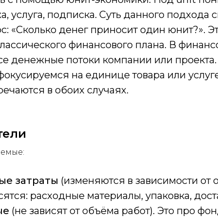
а, услуга, подписка. Суть данного подхода 
ос: «Сколько денег приносит один юнит?». Э
классического финансового плана. В финан
се денежные потоки компании или проекта. 
окусируемся на единице товара или услуге
речаются в обоих случаях.
тели
аемые:
ые затраты
(изменяются в зависимости от о
сятся: расходные материалы, упаковка, доста
ые
(не зависят от объёма работ). Это про фо