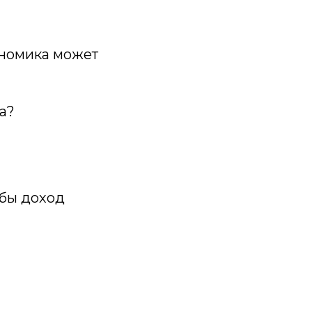
ономика может
а?
обы доход