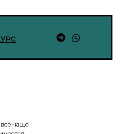
КУРС
 всё чаще
нимается