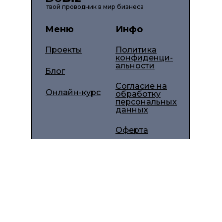
твой проводник в мир бизнеса
Меню
Инфо
Проекты
Политика
конфиденци-
альности
Блог
Согласие на
Онлайн-курс
обработку
персональных
данных
Оферта
© 2026 ДуБиз